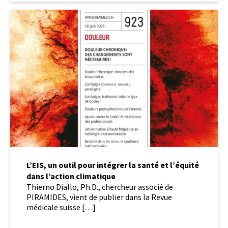
L’EIS,
un
outil
pour
intégrer
la
santé
et
l’équité
dans
l’action
climatique
L’EIS, un outil pour intégrer la santé et l’équité
dans l’action climatique
Thierno Diallo, Ph.D., chercheur associé de
PIRAMIDES, vient de publier dans la Revue
médicale suisse […]