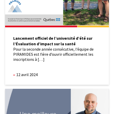
sur
la
santé
Lancement officiel de l’université d’été sur
l’Évaluation d’impact sur la santé
Pour la seconde année consécutive, l’équipe de
PIRAMIDES est fière d’ouvrir officiellement les
inscriptions à […]
12 avril 2024
Une
meilleure
planification
territoriale
pour