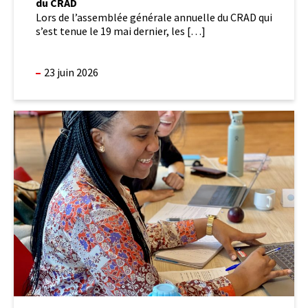
du CRAD
Lors de l’assemblée générale annuelle du CRAD qui
s’est tenue le 19 mai dernier, les […]
23 juin 2026
Deux
formations
complètes
pour
renforcer
l’intégration
de
la
santé
dans
l’aménagement
du
territoire