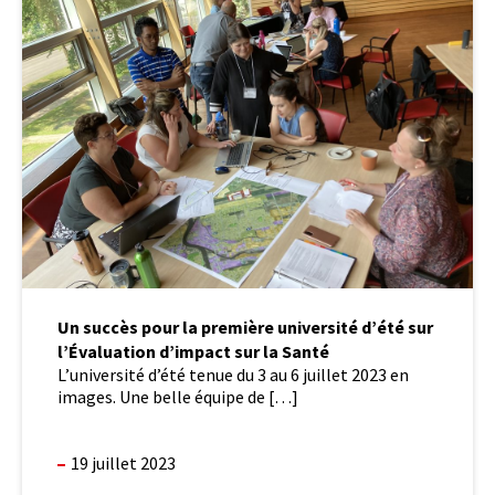
succès
pour
la
première
université
d’été
sur
l’Évaluation
d’impact
sur
la
Santé
Un succès pour la première université d’été sur
l’Évaluation d’impact sur la Santé
L’université d’été tenue du 3 au 6 juillet 2023 en
images. Une belle équipe de […]
19 juillet 2023