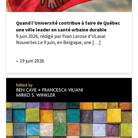
urbaine
durable
Quand l’Université contribue à faire de Québec
une ville leader en santé urbaine durable
9 juin 2026, rédigé par Yvan Larose d’ULaval
Nouvelles Le 9 juin, en Belgique, une […]
19 juin 2026
Le
livre
Handbook
of
Health
Impact
Assessment est
disponible