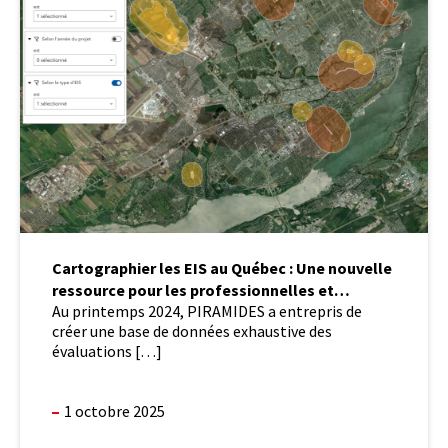
EIS
au
Québec
:
Une
nouvelle
ressource
pour
les
professionnelles
et
professionnels
Cartographier les EIS au Québec : Une nouvelle
ressource pour les professionnelles et
Au printemps 2024, PIRAMIDES a entrepris de
professionnels
créer une base de données exhaustive des
évaluations […]
1 octobre 2025