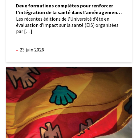
Deux formations complètes pour renforcer
l’intégration de la santé dans l’aménagement
Les récentes éditions de l’Université d’été en
du territoire
évaluation d’impact sur la santé (EIS) organisées
par […]
23 juin 2026
Quand
l’Université
contribue
à
faire
de
Québec
une
ville
leader
en
santé