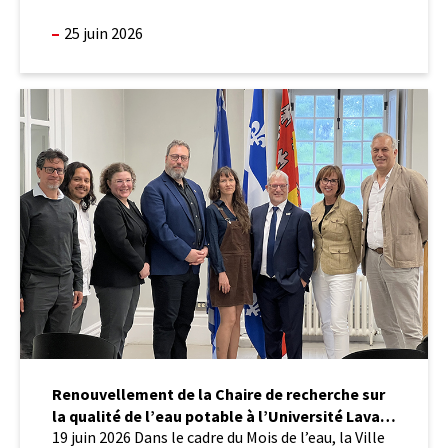
25 juin 2026
Renouvellement
de
la
Chaire
de
recherche
sur
la
qualité
de
l’eau
potable
à
l’Université
Laval
Renouvellement de la Chaire de recherche sur
en
la qualité de l’eau potable à l’Université Laval
partenariat
19 juin 2026 Dans le cadre du Mois de l’eau, la Ville
avec
en partenariat avec la Ville de Québec