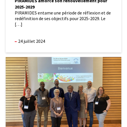
PIRAMIDES amorce son renouvellement pour
2025-2029
PIRAMIDES entame une période de réflexion et de
redéfinition de ses objectifs pour 2025-2029. Le
[…]
24 juillet 2024
Succès
pour
la
seconde
édition
de
notre
université
d’été