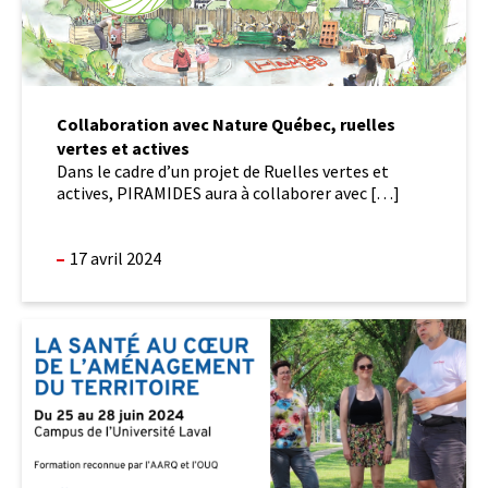
Collaboration avec Nature Québec, ruelles
vertes et actives
Dans le cadre d’un projet de Ruelles vertes et
actives, PIRAMIDES aura à collaborer avec […]
17 avril 2024
Lancement
officiel
de
l’université
d’été
sur
l’Évaluation
d’impact