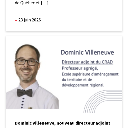
de Québec et […]
la
Ville
de
23 juin 2026
Québec
Dominic
Villeneuve,
nouveau
directeur
adjoint
du
CRAD
Dominic Villeneuve, nouveau directeur adjoint